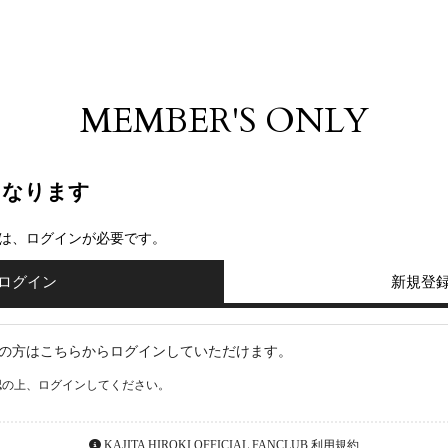
MEMBER'S ONLY
となります
は、ログインが必要です。
ログイン
新規登
にお持ちの方はこちらからログインしていただけます。
認の上、ログインしてください。
KAJITA HIROKI OFFICIAL FANCLUB 利用規約