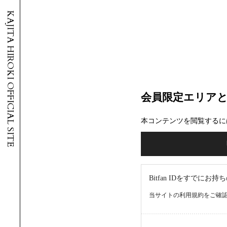
KAJITA HIROKI OFFICIAL SITE
会員限定エリア
本コンテンツを閲覧するに
Bitfan IDをすで
当サイトの利用規約をご確