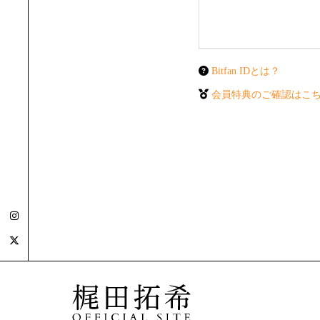
Bitfan IDとは？
会員特典のご確認はこ